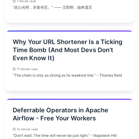
1 minute read
“此心光明，亦复何言。” —— 王阳明，临终遗言
Why Your URL Shortener Is a Ticking
Time Bomb (And Most Devs Don’t
Even Know It)
17 minute read
“The chain is only as strong as its weakest link.” - Thomas Reid
Deferrable Operators in Apache
Airflow - Free Your Workers
10 minute read
“Don’t wait. The time will never be just right.” - Napoleon Hill