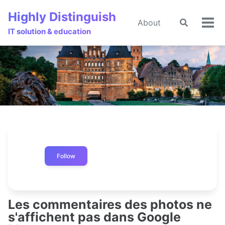
Skip
Skip
Skip
Highly Distinguish
to
to
to
About
Toggle
🌙
Tog
primary
content
footer
IT solution & education
search
men
navigation
Follow
Les commentaires des photos ne
s'affichent pas dans Google