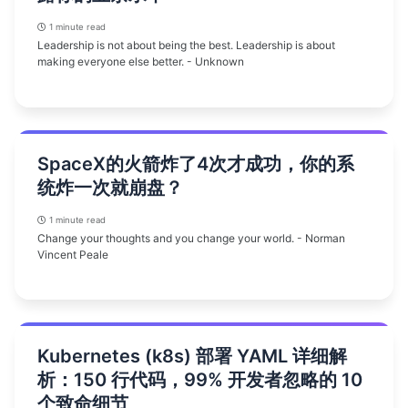
1 minute read
Leadership is not about being the best. Leadership is about
making everyone else better. - Unknown
SpaceX的火箭炸了4次才成功，你的系
统炸一次就崩盘？
1 minute read
Change your thoughts and you change your world. - Norman
Vincent Peale
Kubernetes (k8s) 部署 YAML 详细解
析：150 行代码，99% 开发者忽略的 10
个致命细节