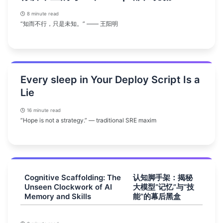
8 minute read
“知而不行，只是未知。” —— 王阳明
Every sleep in Your Deploy Script Is a
Lie
16 minute read
“Hope is not a strategy.” — traditional SRE maxim
Cognitive Scaffolding: The
认知脚手架：揭秘
Unseen Clockwork of AI
大模型“记忆”与“技
Memory and Skills
能”的幕后黑盒