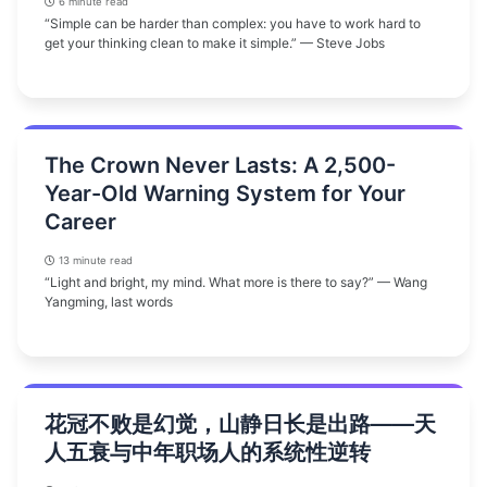
6 minute read
“Simple can be harder than complex: you have to work hard to
get your thinking clean to make it simple.” — Steve Jobs
The Crown Never Lasts: A 2,500-
Year-Old Warning System for Your
Career
13 minute read
“Light and bright, my mind. What more is there to say?” — Wang
Yangming, last words
花冠不败是幻觉，山静日长是出路——天
人五衰与中年职场人的系统性逆转