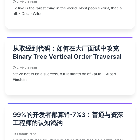
3 minute read
To live is the rarest thing in the world. Most people exist, that is
all. - Oscar Wilde
从取经到代码：如何在大厂面试中攻克
Binary Tree Vertical Order Traversal
2 minute read
Strive not to be a success, but rather to be of value. - Albert
Einstein
99%的开发者都算错-7%3：普通与资深
工程师的认知鸿沟
1 minute read