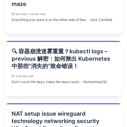
maze
less than 1 minute read
Everything you want is on the other side of fear. - Jack Canfield
🔍 容器崩溃迷雾重重？kubectl logs –
previous 解密：如何揪出 Kubernetes
中那些”消失的”致命错误！
3 minute read
Don’t count the days, make the days count. - Muhammad Ali
NAT setup issue wireguard
technology networking security