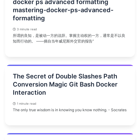
docker ps advanced formatting
mastering-docker-ps-advanced-
formatting
3 minute read
所谓的良知，是被动一方的说辞。掌握主动权的一方，通常是不以良
知而行动的。 ——摘自当年威尼斯外交官的报告”
The Secret of Double Slashes Path
Conversion Magic Git Bash Docker
Interaction
1 minute read
The only true wisdom is in knowing you know nothing. - Socrates