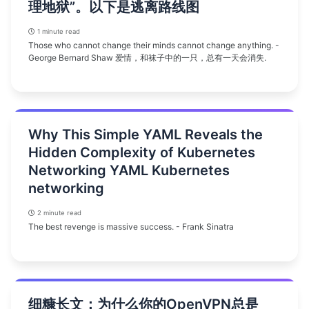
理地狱”。以下是逃离路线图
1 minute read
Those who cannot change their minds cannot change anything. -
George Bernard Shaw 爱情，和袜子中的一只，总有一天会消失.
Why This Simple YAML Reveals the
Hidden Complexity of Kubernetes
Networking YAML Kubernetes
networking
2 minute read
The best revenge is massive success. - Frank Sinatra
细糠长文：为什么你的OpenVPN总是