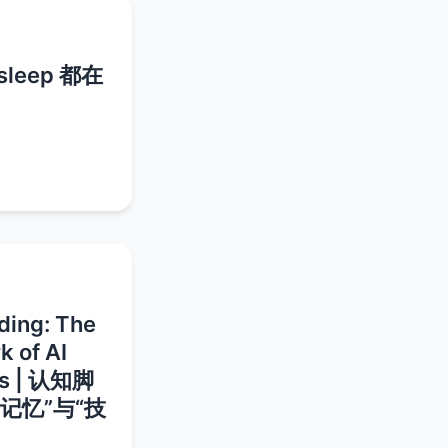
leep 都在
ding: The
 of AI
ls | 认知脚
记忆”与“技