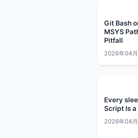
Git Bash 
MSYS Path
Pitfall
2026年04
Every slee
Script Is a
2026年04