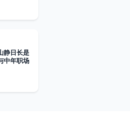
山静日长是
与中年职场