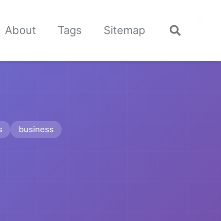
🌙
About
Tags
Sitemap
Toggle
search
s
business