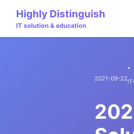
Skip
Skip
Skip
Highly Distinguish
to
to
to
primary
content
footer
IT solution & education
navigation
2021-09-22
IT
202