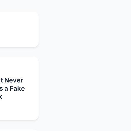
t Never
s a Fake
k