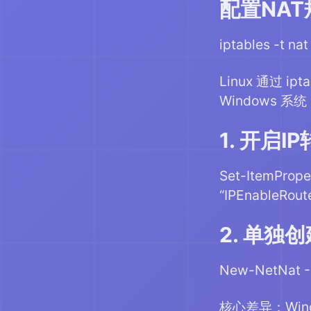
配置NAT
iptables -t n
Linux 通过 
Windows 系
1. 开启I
Set-ItemPrope
“IPEnableRoute
2. 单独
New-NetNat -N
核心差异：Win