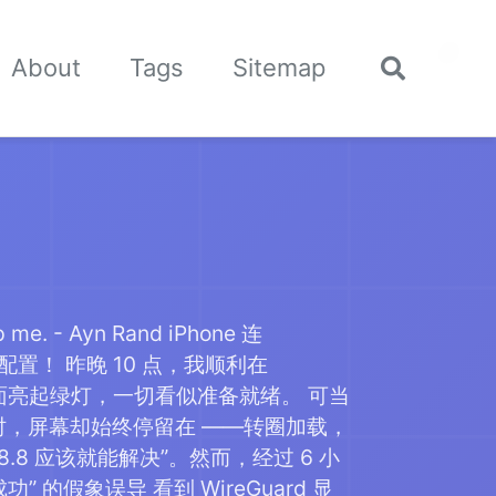
🌙
About
Tags
Sitemap
Toggle
search
top me. - Ayn Rand iPhone 连
T 配置！ 昨晚 10 点，我顺利在
连接后界面亮起绿灯，一切看似准备就绪。 可当
并回车时，屏幕却始终停留在 ——转圈加载，
8.8 应该就能解决”。然而，经过 6 小
的假象误导 看到 WireGuard 显