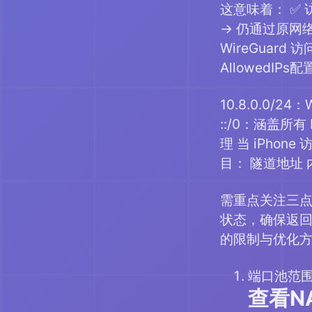
这意味着： ✅ 访问
→ 仍通过原网络
WireGuar
AllowedIPs配置为
10.8.0.0/2
::/0：涵盖所
理 当 iPhone
目： 隧道地址 内网服
需重点关注三点
状态，确保返回
的限制与优化方案 
端口池范围
查看N