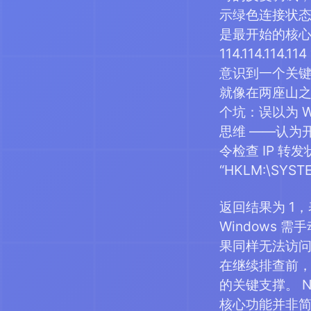
示绿色连接状态
是最开始的核心认知
114.114.
意识到一个关键问
就像在两座山之
个坑：误以为 Wi
思维 ——认为
令检查 IP 转发状态
“HKLM:\SYSTEM
返回结果为 1，
Windows 
果同样无法访问内
在继续排查前，有
的关键支撑。 NAT
核心功能并非简单