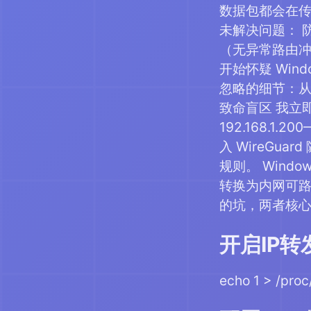
数据包都会在传
未解决问题： 防
（无异常路由冲突
开始怀疑 Wind
忽略的细节：从未
致命盲区 我立即打
192.168.
入 WireGu
规则。 Window
转换为内网可路由的 
的坑，两者核心配
开启IP转
echo 1 > /proc