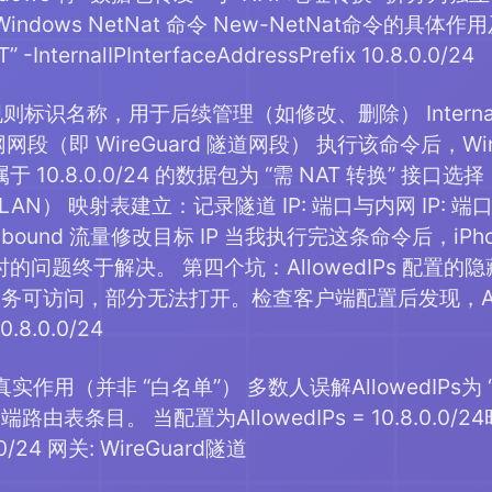
indows NetNat 命令 New-NetNat命令的具体作用
 -InternalIPInterfaceAddressPrefix 10.8.0.0/24
规则标识名称，用于后续管理（如修改、删除） InternalIPIn
网网段（即 WireGuard 隧道网段） 执行该命令后，W
属于 10.8.0.0/24 的数据包为 “需 NAT 转换”
LAN） 映射表建立：记录隧道 IP: 端口与内网 IP: 端口
nbound 流量修改目标 IP 当我执行完这条命令后，iP
小时的问题终于解决。 第四个坑：AllowedIPs 配置的
务可访问，部分无法打开。检查客户端配置后发现，All
0.8.0.0/24
s 的真实作用（并非 “白名单”） 多数人误解AllowedIPs
由表条目。 当配置为AllowedIPs = 10.8.0.0/
.0/24 网关: WireGuard隧道