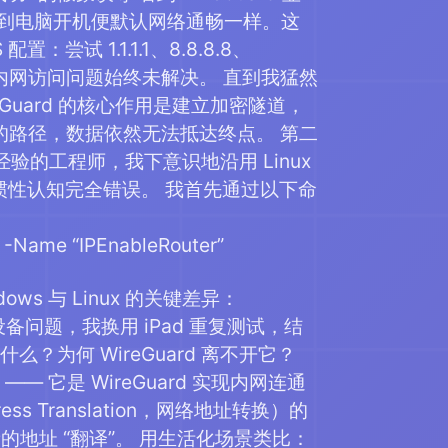
就像看到电脑开机便默认网络通畅一样。这
试 1.1.1.1、8.8.8.8、
获取，但内网访问问题始终未解决。 直到我猛然
eGuard 的核心作用是建立加密隧道，
路径，数据依然无法抵达终点。 第二
使用经验的工程师，我下意识地沿用 Linux
个惯性认知完全错误。 我首先通过以下命
 -Name “IPEnableRouter”
ws 与 Linux 的关键差异：
除设备问题，我换用 iPad 重复测试，结
？为何 WireGuard 离不开它？
 它是 WireGuard 实现内网连通
ess Translation，网络地址转换）的
段的地址 “翻译”。 用生活化场景类比：