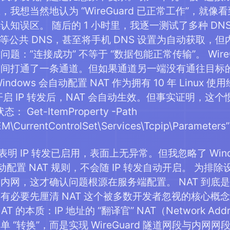
，我想当然地认为 “WireGuard 已正常工作”，
误区。 随后的 1 小时里，我逐一测试了多种 DNS 配置：尝
114.114 等公共 DNS，甚至将手机 DNS 设置为自动
题：”连接成功” 不等于 “数据包能正常传输”。 Wir
间打通了一条通道。但如果通道另一端没有通往目标的
ndows 会自动配置 NAT 作为拥有 10 年 Linux 
开启 IP 转发后，NAT 会自动生效。但事实证明，这
： Get-ItemProperty -Path
\CurrentControlSet\Services\Tcpip\Parameters”
表明 IP 转发已启用，表面上无异常。但我忽略了 Windo
需手动配置 NAT 规则，不会随 IP 转发自动开启。 为排
网，这才确认问题根源在服务端配置。 NAT 到底是什么
必要先厘清 NAT 这个被多数开发者忽视的核心概念 ——
 的本质：IP 地址的 “翻译官” NAT（Network Addr
 “转换”，而是实现 WireGuard 隧道网段与内网网