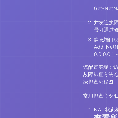
Get-NetNa
并发连接限
景可通过
静态端口
Add-NetNa
0.0.0.0 ` 
该配置实现：访问服
故障排查方法论
级排查流程图
常用排查命令
NAT 状态
查看所