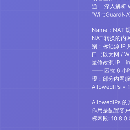
通。 深入解析 W
“WireGuardNAT”
Name：NAT 
NAT 转换的内
别：标记源 IP 
口（以太网 / W
量修改源 IP，i
—— 困扰 6 
现：部分内网服
AllowedIPs = 1
AllowedIP
作用是配置客户端路
标网段: 10.8.0