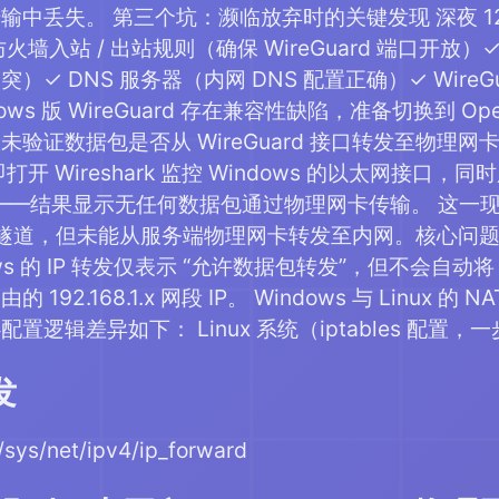
输中丢失。 第三个坑：濒临放弃时的关键发现 深夜 1
火墙入站 / 出站规则（确保 WireGuard 端口开放）
）✓ DNS 服务器（内网 DNS 配置正确）✓ Wire
ows 版 WireGuard 存在兼容性缺陷，准备切换到 Op
验证数据包是否从 WireGuard 接口转发至物理网卡。
开 Wireshark 监控 Windows 的以太网接口，同时
1.200——结果显示无任何数据包通过物理网卡传输。 
ard 隧道，但未能从服务端物理网卡转发至内网。核心问题并
s 的 IP 转发仅表示 “允许数据包转发”，但不会自动将 Wire
192.168.1.x 网段 IP。 Windows 与 Linux
置逻辑差异如下： Linux 系统（iptables 配置，
发
/sys/net/ipv4/ip_forward