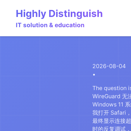
Skip
Skip
Skip
Highly Distinguish
to
to
to
primary
content
footer
IT solution & education
navigation
2026-08-04
The question i
WireGuard
Windows 1
我打开 Safa
最终显示连接超时
时的反复调试，我