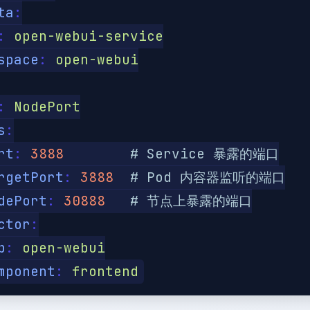
ta
:
:
open-webui-service
space
:
open-webui
:
NodePort
s
:
rt
:
3888
# Service 暴露的端口
rgetPort
:
3888
# Pod 内容器监听的端口
dePort
:
30888
# 节点上暴露的端口
ctor
:
p
:
open-webui
mponent
:
frontend