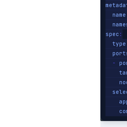
metada
name
name
spec
:
type
port
-
po
ta
no
sele
ap
co