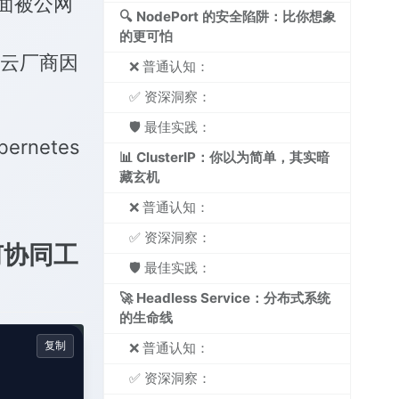
面被公网
🔍 NodePort 的安全陷阱：比你想象
的更可怕
年某云厂商因
❌ 普通认知：
✅ 资深洞察：
🛡️ 最佳实践：
rnetes
📊 ClusterIP：你以为简单，其实暗
藏玄机
❌ 普通认知：
✅ 资深洞察：
何协同工
🛡️ 最佳实践：
🚀 Headless Service：分布式系统
的生命线
复制
❌ 普通认知：
✅ 资深洞察：