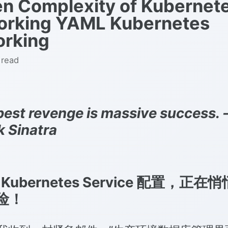
n Complexity of Kubernet
orking YAML Kubernetes
orking
 read
best revenge is massive success. 
k Sinatra
 Kubernetes Service 配置，正在
险！