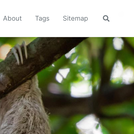
🌙
About
Tags
Sitemap
Toggle
search