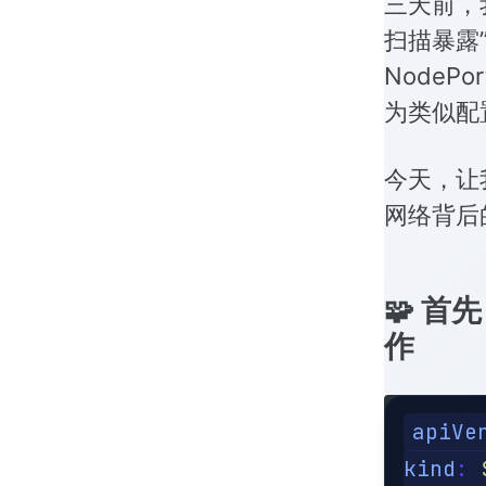
三天前，
扫描暴露
NodeP
为类似配
今天，让我
网络背后
🧩 首
作
apiVe
kind
: