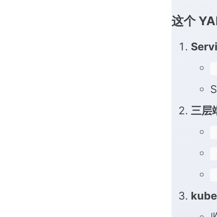
这个 Y
Serv
三层
kub
监