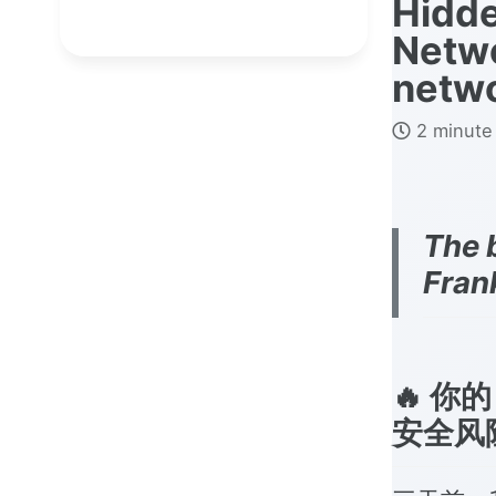
Hidde
Netw
netw
2 minute
The 
Fran
🔥 你的
安全风